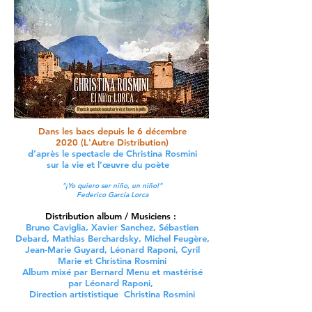
Dans les bacs depuis le 6 décembre
2020
(L'Autre Distribution)
d’après le spectacle de Christina Rosmini
sur la vie et l’œuvre du poète
"¡Yo quiero ser niño, un niño!"
Federico García Lorca
Distribution album / Musiciens :
Bruno Caviglia, Xavier Sanchez, Sébastien
Debard, Mathias Berchardsky, Michel Feugère,
Jean-Marie Guyard, Léonard Raponi, Cyril
Marie et Christina Rosmini
Album mixé par Bernard Menu et mastérisé
par Léonard Raponi,
Direction artististique Christina Rosmini