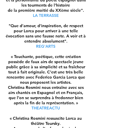
et la personnalité du poète espagnol dans
les tourments de l’histoire
de la première moitié du XXème siècle".
LA TERRASSE
"Que d'amour, d'inspiration, de respect
pour Lorca pour arriver à une telle
évocation sans une fausse note. A voir et à
entendre absolument".
REG'ARTS
« Touchante, poétique, cette création
possède de faux airs de spectacle jeune
public grâce à sa simplicité et sa fraîcheur
tout à fait originale. C’est une très belle
rencontre avec Federico Garcia Lorca que
nous proposent les artistes.
Christina Rosmini nous entraîne avec ses
airs chantés en Espagnol et en Français,
que l’on se surprendra à fredonner bien
après la fin de la représentation. »
THEATREACTU
« Christina Rosmini ressuscite Lorca au
théâtre Toursky.