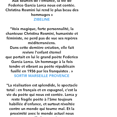
Aux sources de l’enfance, la vie de
Federico Garcia Lorca nous est contée.
Christina Rosmini lui rend le plus beau des
hommages »
ZIBELINE
"Voix magique, forte personnalité, la
chanteuse Christina Rosmini, humaniste et
féministe, ne perd pas de vue ses repères
méditerranéens.
Dans cette dernière création, elle fait
revivre l’enfant éternel
que portait en lui le grand poète Federico
Garcia Lorca. Un hommage à la fois
tendre et vibrant au poète républicain
fusillé en 1936 par les franquistes . »
SORTIR MARSEILLE PROVENCE
"La réalisation est splendide, le spectacle
total : en français et en espagnol, c'est la
vie du poète qui nous est contée. Lorca y
reste fragile poète à l’âme toujours
habillée d’enfance, et surtout révoltée
contre un monde qui tourne mal. Et la
proximité avec le monde actuel nous