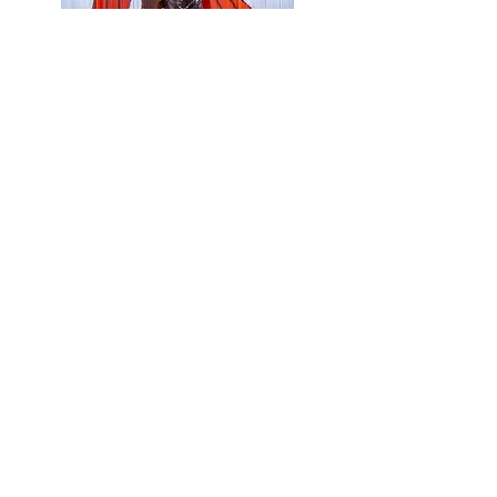
Distribution artistique du
spectacle El Niño Lorca:
Chant, danse, comédie : Christina Rosmini
Guitare, comédie : Bruno Caviglia
Mise en scène, direction d’acteurs :
Hélène Arnaud
Décors, Scénographie, costumes :
Charlotte Villermet
Illustrations : Emilie Chollat
Marionnette : James Hodges
Accessoires : André Ghihlione,
Stylisme : Laura Audry / Camille Lamy
Réalisation costumes : Jacques Le Garrec
Lumières : Frédéric Millot
Vidéo : Christian Boustani / soutien vidéo:
Laurent Segelle /
Animation vidéo : Mina Perrichon
Son et régie générale : Bernard Menu
MERCI A TOUS D'AVOIR FAIT DE CETTE