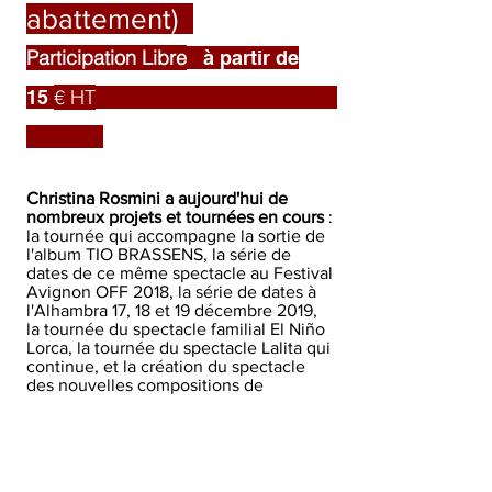
abattement)
Participation Libre
à partir de
€ HT
15
Christina Rosmini a aujourd'hui de
nombreux projets et tournées en cours
:
la tournée qui accompagne la sortie de
l'album TIO BRASSENS, la série de
dates de ce même spectacle au Festival
Avignon OFF 2018, la série de dates à
l'Alhambra 17, 18 et 19 décembre 2019,
la tournée du spectacle familial El Niño
Lorca, la tournée du spectacle Lalita qui
continue, et la création du spectacle
des nouvelles compositions de
Christina, le 25 mai 2019 au Théâtre
Toursky, ainsi que l'album de ces
mêmes nouvelles chansons qui sera
enregistré dans la foulé.