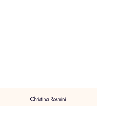
Christina Rosmini
Label
Couleur d'Orange
production@couleurdorange.fr
Booking
Ana-Maria Romeu