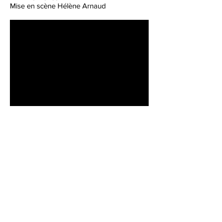
Mise en scène Hélène Arnaud
Christina Rosmini
Label
Couleur d'Orange
production@couleurdorange.fr
Booking
Ana-Maria Romeu
anamariacouleurdorange@gmail.com