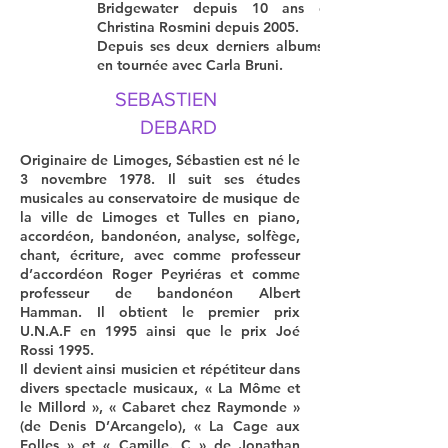
Bridgewater
depuis 10 ans et avec
Christina Rosmini
depuis 2005.
Depuis ses deux derniers albums, il joue
en tournée avec
Carla Bruni.
SEBASTIEN
DEBARD
Originaire de Limoges, Sébastien est né le
3 novembre 1978. Il suit ses études
musicales au conservatoire de musique de
la ville de Limoges et Tulles en piano,
accordéon, bandonéon, analyse, solfège,
chant, écriture, avec comme professeur
d’accordéon
Roger Peyriéras
et comme
professeur de bandonéon
Albert
Hamman.
Il obtient le premier prix
U.N.A.F en 1995 ainsi que le prix Joé
Rossi 1995.
Il devient ainsi musicien et répétiteur dans
divers spectacle musicaux, « La Môme et
le Millord », « Cabaret chez Raymonde »
(de
Denis D’Arcangelo
), « La Cage aux
Folles » et « Camille. C » de
Jonathan