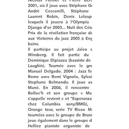
Nicolas Former et Pierre bertrand
2001, où il joue avec
Stéphane Guillaume,
André Ceccarelli, Stéphane Huchar,
Laurent Robin, Denis Leloup...
lesquels il jouera à l’Olympia pour les
Django d’or 2003... Nuit des Césars 2005,
Prix de la révélation française de l’année
aux Victoires du jazz 2005 à Enghien-les-
bains.
Il participe au projet Jaleo de
Winsberg.
Il fait partie du trio de
Dominique Dipiazza
(bassiste de
Laughin
). Tournée avec le groupe de
Manuel Delgado.
2004 : Jazz festival de
Rome avec
Remi Vignolo, Sylvain Luc et
Stephane Belmondo.
Il joue avec
Mané.
En 2006, il rencontre
Yvan le
Bolloc’h
et son groupe « Ma guitare
s’appelle revient » et "Esperanza" (album
chez Columbia sony/BMG), Tournée
Orange tour, serie TV Ricao Marino, et
tournées avec le groupe de
Bruno Solo.
joue également dans le groupe de
Helliez
pianiste organiste de