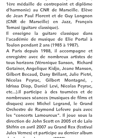
1ère médaille de contrepoint et diplôme
d'harmonie) au CNR de Marseille. Elève
de Jean Paul Florent et de Guy Longnon
(CNR de Marseille) en Jazz, François
Tomasi (guitare classique).
Il enseigne la guitare classique dans
l'académie de musique de Elie Portal à
Toulon pendant 2 ans (1985 à 1987).
A Paris depuis 1988, il accompagne et
enregistre avec de nombreux artistes de
tous horizons (Véronique Sanson, Richard
Gotainer, Angelique Kidjo, Jeane Manson,
Gilbert Becaud, Dany Brillant, Julie Pietri,
Nicolas Peyrac, Gilbert Montagné, ,
Idrissa Diop, Daniel Levi, Nicolas Peyrac,
etc...).Il participe à des tournées et de
nombreuses séances (musiques de films et
disques) avec Michel Legrand, le Grand
Orchestre de Raymond Lefevre puis avec
les "concerts Lamoureux". Il joue sous la
direction de John Scott en 2005 et de Lalo
Shifrin en avril 2007 au Grand Rex (festival
Jules Vernes) et participe au dernier album