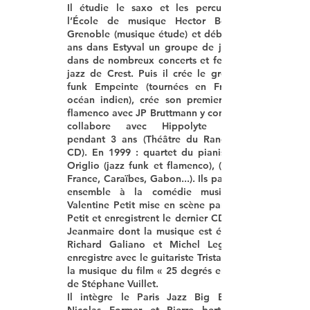
Il étudie le saxo et les percussions à
l’École de musique Hector Berlioz à
Grenoble (musique étude) et débute à 11
ans dans
Estyval
un groupe de jazz funk
dans de nombreux concerts et festival de
jazz de Crest. Puis il crée le groupe de
funk
Empeinte
(tournées en France et
océan indien), crée son premier groupe
flamenco avec
JP Bruttmann y compadres,
collabore avec
Hippolyte Baliardo
pendant 3 ans (Théâtre du Ranelagh et
CD). En 1999 : quartet du pianiste
Origlio
(jazz funk et flamenco), (tournées
France, Caraïbes, Gabon...). Ils participent
ensemble à la comédie musicale de
Valentine Petit
mise en scène par
Petit
et enregistrent le dernier CD de
Jeanmaire
dont la musique est écrite par
Richard Galiano et Michel Legrand.
enregistre avec le guitariste
Tristan Vuillet
la musique du film « 25 degrés en hiver »
de
Stéphane Vuillet.
Il intègre le
Paris Jazz Big Band de