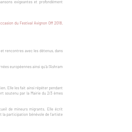
 chansons exigeantes et profondément
l'occasion du Festival Avignon Off 2018,
s et rencontres avec les détenus, dans
rnées européennes ainsi qu'à l'Ashram
en. Elle les fait ainsi répéter pendant
ert soutenu par la Mairie du 2/3 èmes
ueil de mineurs migrants. Elle écrit
t la participation bénévole de l'artiste