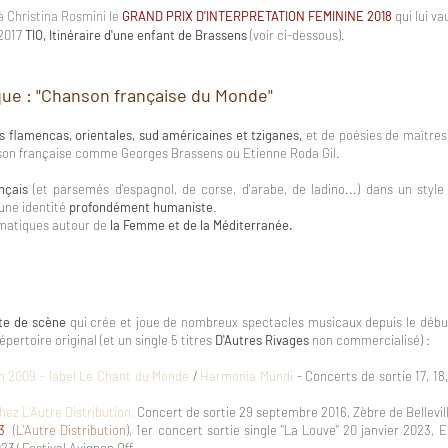
 Christina Rosmini le
GRAND PRIX D'INTERPRETATION FEMINI
NE 2018
qui lui v
 2017
TIO, Itinéraire d'une enfant de Brassens
(voir ci-dessous).
que
: "Chanson française du Monde"
 flamencas, orientales, sud américaines et tziganes,
et de poésies de maîtres
son française comme Georges Brassens ou Etienne Roda Gil.
nçais
(et parsemés d'espagnol, de corse, d'arabe, de ladino...) dans un style
 une identité
profondément humaniste
.
hématiques autour de
la Femme et de la Méditerranée.
ste de scène
qui crée et joue de nombreux spectacles musicaux depuis le début d
ertoire original (et un single 5 titres
D'Autres Rivages
non commercialisé) :
n 2009 - label Le Chant du Monde
/
Harmonia Mundi
- Concerts de sortie 17, 18
hez L'Autre Distribution,
Concert de sortie 29
septembre
2016, Zèbre de Bellevill
3
(L'Autre Distribution),
1er concert sortie single "La Louve" 20
janvier 2023
, 