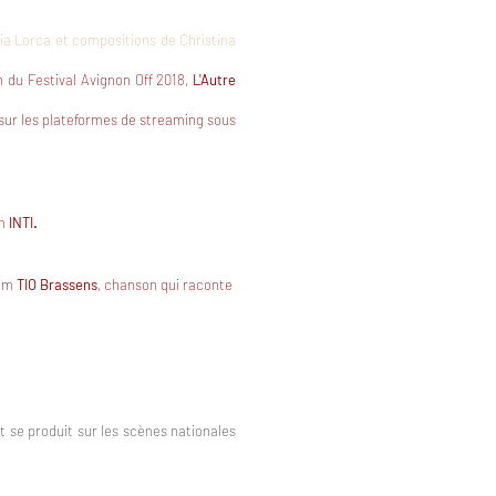
a Lorca et compositions de Christina
on du Festival Avignon Off 2018,
L'Autre
 sur les plateformes de streaming sous
um
INTI
.
bum
TIO Brassens
, chanson qui raconte
t
se produit sur les scènes
nationales