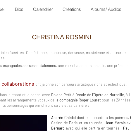
eil
Bios
Calendrier
Créations
Albums/ Audios
CHRISTINA ROSMINI
ltiples facettes. Comédienne, chanteuse, danseuse, musicienne et auteur, ell
hes.
es espagnoles, corses et italiennes,
une voix chaude et sensuelle, une présence 
collaborations
ont jalonné son parcours artistique riche et éclectique :
dans le chant et la danse, avec
Roland Petit à l'école de l’Opéra de Marseille
, à 
geant les arrangements vocaux de
la compagnie Roger Louret
pour les Z’Années
nts personnages qui enrichiront sa vie et sa carrière :
Andrée Chédid
dont elle chantera les poèmes,
Casino de Paris et en tournée,
Jean Marais
av
Bernard
avec qui elle partira en tournée,
Paul