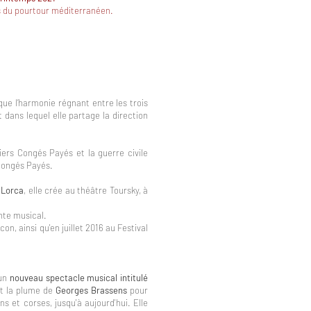
ys du pourtour méditerranéen.
ue l’harmonie régnant entre les trois
 dans lequel elle partage la direction
ers Congés Payés et la guerre civile
 Congés Payés.
 Lorca
, elle crée au théâtre Toursky, à
onte musical.
n, ainsi qu'en juillet 2016 au Festival
 un
nouveau spectacle musical intitulé
nt la plume de
Georges Brassens
pour
s et corses, jusqu'à aujourd'hui. Elle