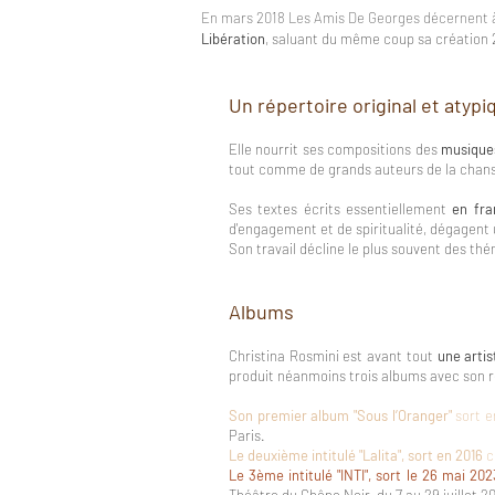
En mars 2018 Les Amis De Georges décernent à
Libération
, saluant du même coup sa création
Un répertoire original et atypi
Elle nourrit ses compositions des
musiques
tout comme de grands auteurs de la chan
Ses textes écrits essentiellement
en fra
d'engagement et de spiritualité, dégagent
Son travail décline le plus souvent des t
Albums
Christina Rosmini est avant tout
une arti
produit néanmoins trois albums avec son rép
Son premier album "Sous l’Oranger"
sort e
Paris.
Le deuxième intitulé "Lalita", sort en 2016
c
Le 3ème intitulé "INTI", sort le 26 mai
202