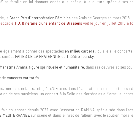
é" sa famille en lui donnant accès à la poésie, à la culture, grâce à ses
le, le
Grand Prix d'Interprétation Féminine
des Amis de Georges en mars 2018.
pectacle
TIO, Itinéraire d'une enfant de Brassens
voit le jour en juillet 2018 à 
ne également à donner des spectacles
en milieu carcéral,
ou elle allie concert
s soirées
FAITES DE LA FRATERNITE du Théâtre Toursky.
Mahatma Amma, figure sprirituelle et humanitaire,
dans ses oeuvres et ses tou
re de
concerts caritatifs
.
, mères et enfants, réfugiés d'Ukraine, dans l'élaboration d'un concert de souti
ation de ses musiciens, un concert à la Salle des Martégales à Marseille, conc
ait collaborer depuis 2022 avec l'assocation RAMINA spécialisée dans l'acc
S MÉDITERRANÉE
sur scène et dans le livret de l'album, avec le soutien moral e