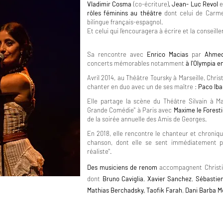
Vladimir Cosma
(co-écriture)
, Jean- Luc
Revol
e
rôles féminins au théâtre
dont celui de Carme
bilingue français-espagnol.
Et celui qui l’encouragera à écrire et la conseille
Sa rencontre avec
Enrico Macias
par
Ahmed
concerts mémorables notamment
à l'Olympia e
Avril 2014, au Théâtre Toursky à Marseille, Chris
chanter en duo avec un de ses maître :
Paco Iba
Elle partage la scène du Théâtre Silvain à M
Grande Comédie" à Paris avec
Maxime le Forest
de la soirée annuelle des Amis de Georges.
En 2018, elle rencontre le chanteur et chroniq
chanson, dont elle se sent immédiatement pr
réaliste".
Des musiciens de renom
accompagnent Christi
dont
Bruno Caviglia
,
Xavier Sanchez
,
Sébastie
Mathias Berchadsky,
Taofik Farah
,
Dani Barba M