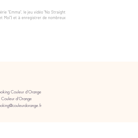
rie "Emma", le jeu vidéo "No Straight
 et Moi") et à enregistrer de nombreux
king Couleur d'Orange
n Couleur d'Orange
ng@couleurdorange.fr