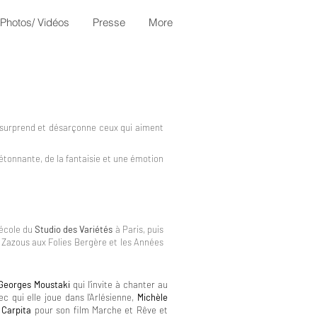
Photos/ Vidéos
Presse
More
e surprend et désarçonne ceux qui aiment
étonnante, de la fantaisie et une émotion
l'école du
Studio des Variétés
à Paris, puis
 Zazous aux Folies Bergère et les Années
Georges Moustaki
qui l’invite à chanter au
ec qui elle joue dans l’Arlésienne,
Michèle
 Carpita
pour son film Marche et Rêve et