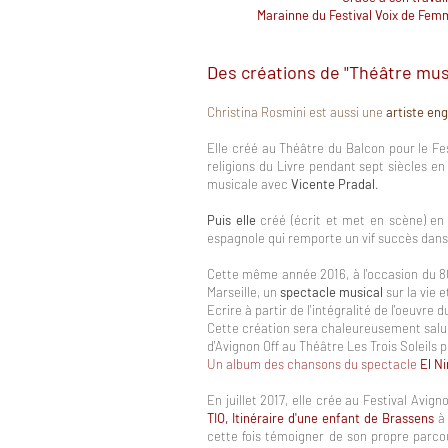
Marainne du Festival Voix de Fe
Des créations de "Théâtre mus
Christina Rosmini est aussi une
artiste en
Elle créé au Théâtre du Balcon pour le Fe
religions du Livre pendant sept siècles e
musicale avec
Vicente Pradal
.
Puis elle
créé (écrit et met en scène) e
espagnole qui remporte un vif succès dans 
Cette même année 2016, à l'occasion du 8
Marseille, un
spectacle musical
sur la vie e
Ecrire à partir de l'intégralité de l'oeuvre 
Cette création sera chaleureusement saluée 
d'Avignon Off au Théâtre Les Trois Soleils 
Un album des chansons du spectacle
El N
En juillet 2017, elle crée au Festival Avi
TIO, Itinéraire d'une enfant de Brassens
à
cette fois témoigner de son propre parcour