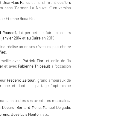
t
Jean-Luc Palies
qui lui offriront
des 1ers
n dans "Carmen La Nouvelle" en version
ra :
Etienne Roda Gil.
 Youssef,
lui permet de faire plusieurs
n janvier 2014
et
au Caire
en 2015.
tina réalise un de ses rêves les plus chers:
ñez.
arseille avec
Patrick Fiori
et celle de "la
ier
et avec
Fabienne Thibeault
à l'occasion
ueur
Frédéric Zeitoun
, grand amoureux de
oche et dont elle partage "l'optimisme
na dans toutes ses aventures musicales,
n Debard, Bernard Menu, Manuel Delgado
,
oreno, José Luis Montón
, etc.