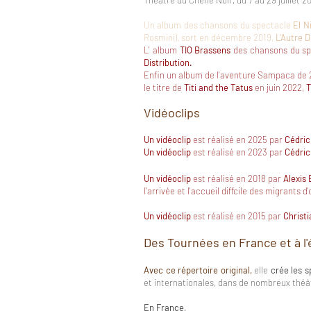
Théâtre du Chêne Noir, du 7 au 29 juillet 20
Un album des chansons du spectacle
El N
Rosmini), sort en décembre 2019,
L'Autre D
L' album
TIO Brassens
des chansons du s
Distribution.
Enfin un album de l'aventure Sampaca de 20
le titre de
Titi and the Tatus
en juin 2022,
T
Vidéoclips
Un vidéoclip
est réalisé en 20
25
par
Cédric
Un vidéoclip
est réalisé en 20
23
par
Cédric
Un vidéoclip
est réalisé en 2018 par
Alexis
l'arrivée et l'accueil diffcile des migrants 
Un vidéoclip
est réalisé en 2015 par
Christi
Des Tournées en France et à l
Avec ce répertoire original,
elle
crée les 
et internationales,
dans de nombreux théâtr
En France,