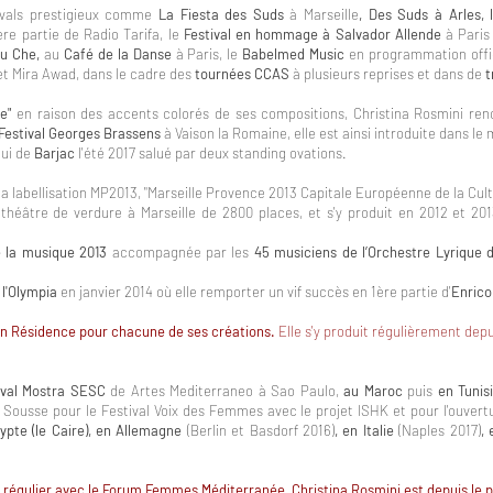
ivals prestigieux comme
La Fiesta des Suds
à Marseille
, Des Suds à Arles,
ère partie de Radio Tarifa, le
Festival en hommage à Salvador Allende
à Paris
u Che,
au
Café de la Danse
à Paris, le
Babelmed Music
en programmation offi
t Mira Awad, dans le cadre des
tournées CCAS
à plusieurs reprises et dans de
t
e"
en raison des accents colorés de ses compositions, Christina Rosmini renc
Festival Georges Brassens
à Vaison la Romaine, elle est ainsi introduite dans le
lui de
Barjac
l'été 2017 salué par deux standing ovations.
la labellisation MP2013, "Marseille Provence 2013 Capitale Européenne de la Cultur
théâtre de verdure à Marseille de 2800 places, et s'y produit en 2012 et 2
e la musique 2013
accompagnée par les
45 musiciens de l’Orchestre Lyrique 
 l'Olympia
en janvier 2014 où elle remporter un vif succès en 1ère partie d'
Enrico
 en Résidence pour chacune de ses créations.
Elle s'y produit régulièrement dep
ival Mostra SESC
de Artes Mediterraneo à Sao Paulo,
au Maroc
puis
en Tunis
à Sousse pour le Festival Voix des Femmes avec le projet ISHK et pour l'ouvert
ypte (le Caire), en Allemagne
(Berlin et Basdorf 2016)
, en Italie
(Naples 2017)
,
l
régulier
avec le Forum Femmes Méditerranée,
Christina Rosmini est depuis le 