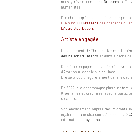
nous y révèle comment
Brassens
a "élev
humanistes.
Elle obtient grâce au succès de ce spectac
L' album
TIO Brassens
des chansons du s
L'Autre Distribution.
Artiste engagée
L'engagement de Christina Rosmini l'amè
des Maisons d'Enfants,
et dans le cadre de
Ce même engagement l'amène à suivre la
d'Amritapuri dans le sud de l'Inde.
Elle se produit régulièrement dans le cad
En 2022, elle accompagne plusieurs familles
8 semaines et oragnaise, avec la particip
secteurs.
Son engagement auprès des migrants la f
également une chanson qu'elle dédie à
SO
international
Ray Lema.
Autres aventures