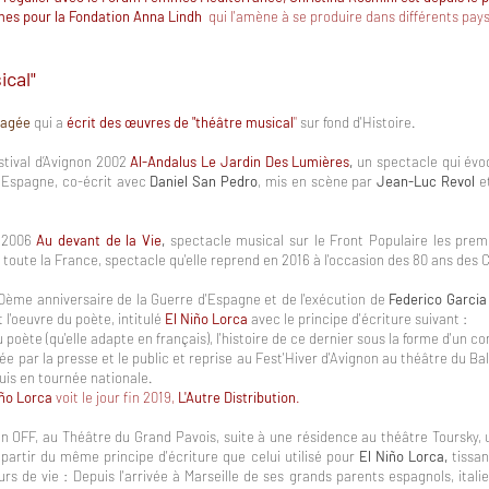
mmes
pour la Fondation Anna Lindh
qui l'amène à se produire dans différents pa
ical"
gagée
qui a
écrit des œuvres de "théâtre musical
"
sur fond d'Histoire.
stival d’Avignon 2002
Al-Andalus​​ Le Jardin Des Lumières
,
un spectacle qui évoq
n Espagne, co-écrit avec
Daniel San Pedro
, mis en scène par
Jean-Luc Revol
et
n 2006
Au devant de la Vie
,
spectacle musical sur le Front Populaire les premi
toute la France, spectacle qu'elle reprend en 2016 à l'occasion des 80 ans des
0ème anniversaire de la Guerre d'Espagne et de l'exécution de
Federico Garcia
t l'oeuvre du poète, intitulé
El Niño Lorca
avec le principe d'écriture suivant :
du poète (qu'elle adapte en français), l'histoire de ce dernier sous la forme d'un c
par la presse et le public et reprise au Fest'Hiver d'Avignon au théâtre du Balco
puis en tournée nationale.
iño Lorca
voit le jour fin 2019,
L'Autre Distribution
.
gnon OFF, au Théâtre du Grand Pavois, suite à une résidence au théâtre Toursky,
 partir du même principe d'écriture que celui utilisé pour
El Niño Lorca,
tissa
s de vie : Depuis l'arrivée à Marseille de ses grands parents espagnols, italien