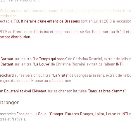
23/ Festival Avignon Off.
iño Lorca
(voir création ci-dessous- Adaptations des poèmes de Federico Garci
istribution
.
pectacle
TIO, Itinéraire d'une enfant de Brassens
sort en juillet 2018 à l'occasi
05 au Brésil, entre Christina et cinq musiciens se Sao Paulo, sort au Brésil et
ratore distribution.
 Cartaut
sur le titre
"Le Temps qui passe"
de Christina Rosmini, extrait de l'alb
 Cartaut
sur le titre
"La Louve"
de Christina Rosmini, extrait de l'album
INTI
.
 Boichard
sur sa version du titre
"La Visite"
de Georges Brassens, extrait de l'al
d'origine italienne en France au siècle dernier.
an Boustani et Axel Clévenot
sur sa chanson intitulée
"Dans les bras d'Amma".
'étranger
spectacles
Escales
puis
Sous L’Oranger
,
D’Autres Rivages,
Lalita
,
Louve
et
INTI
e
es et festivals.