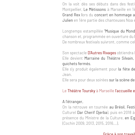
On la voit dès ses débuts dans des fest
Montpellier,
Le Métissons
à Marseille en 1
Grand Rex l
ors du
concert en hommage a
Julien
en 1ère partie des chanteuses Noa e
Longtemps estampillée
"Musique du Mond
chanson et, programmée en ouverture du
De nombreux festivals suivront, comme ce
Son spectacle
D’Autres Rivages
obtiendra 
Elle devient
Marraine du Théâtre Silvain,
guichets fermés
.
Elle s'y produit également pour
la fête d
Jean.
Elle sera pour deux soirées
sur la scène de
Le
Théâtre Toursky
à Marseille
l'accueille
A l'étranger,
On la retrouve en tournée
au Brésil, Fest
Culturel
Dar Cherif Djerba
), puis en 2018 
présence du Ministre de la Culture,
en Eg
(Cochin 2009, 2013, 2015, 2016...).
Grâce à son travai