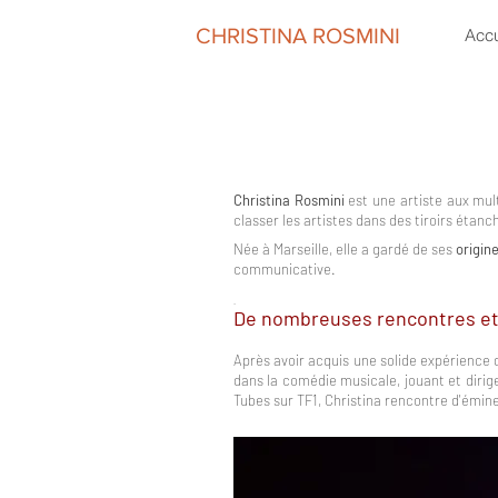
CHRISTINA ROSMINI
Accu
Christina Rosmini
est une artiste aux mu
classer les artistes dans des tiroirs étanc
Née à Marseille, elle a gardé de ses
origin
communicative.
-
De nombreuses rencontres et 
Après avoir acquis une solide expérience 
dans la comédie musicale, jouant et diri
Tubes sur TF1, Christina rencontre d'émine