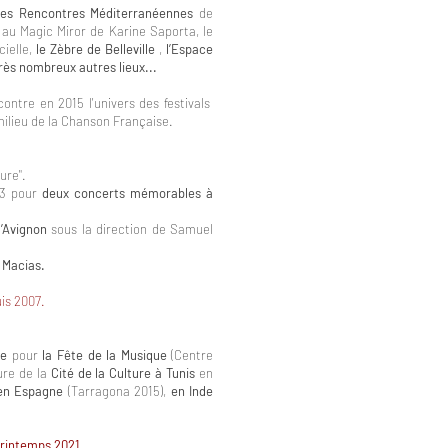
les Rencontres Méditerranéennes
de
 au Magic Miror de Karine Saporta, le
cielle,
le Zèbre de Belleville
,
l’Espace
rès nombreux autres lieux...
ontre en 2015 l'univers des festivals
 milieu de la Chanson Française.
e​​".
013 pour
deux concerts mémorables à
d’Avignon
sous la direction de Samuel
 Macias.
uis 2007.
ie
pour
la Fête de la Musique
(Centre
ure de la
Cité de la Culture à Tunis
en
 en Espagne
(Tarragona 2015),
en Inde
printemps 2021