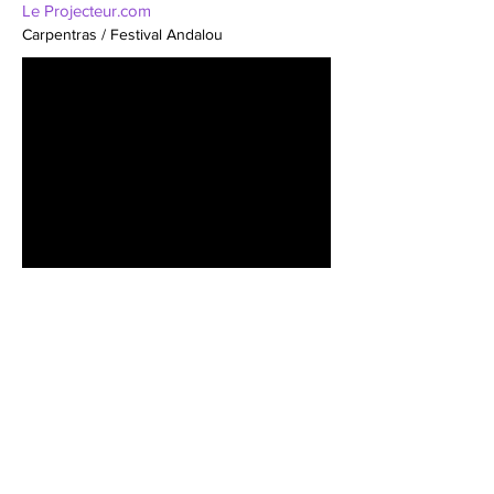
Le Projecteur.com
Carpentras / Festival Andalou
France 3 Provence
Concert Théâtre Silvain